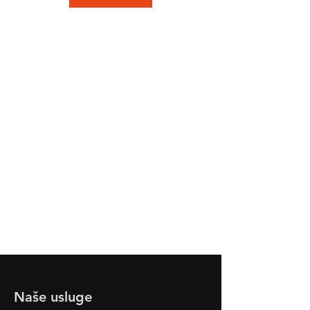
Naše usluge