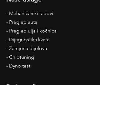
- Mehaničarski radovi
- Pregled auta
- Pregled ulja i kočnica
- Dijagnostika kvara
- Zamjena dijelova
- Chiptuning
- Dyno test
Radno vrijeme
Pon - Pet: 08:00 - 18:00
Sub: 09:00 - 15:00
Posjetite nas