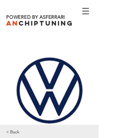
POWERED BY ASFERRARI
AN
CHIPTU
NING
< Back